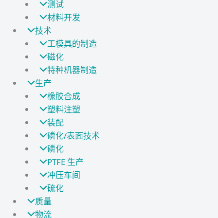
测试
材料开发
技术
工模具的制造
磁化
特种机器制造
生产
橡胶合成
塑料注塑
装配
磷化/表面技术
磷化
PTFE 生产
冲压车间
硫化
质量
物流