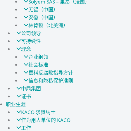
Solyem SAS – 里昂（法国）
无锡（中国）
安徽（中国）
林肯顿（北美洲）
公司领导
可持续性
理念
企业纲领
社会标准
嘉科反腐败指导方针
信息和隐私保护准则
中鼎集团
证书
职业生涯
KACO 求贤纳士
作为用人单位的 KACO
工作