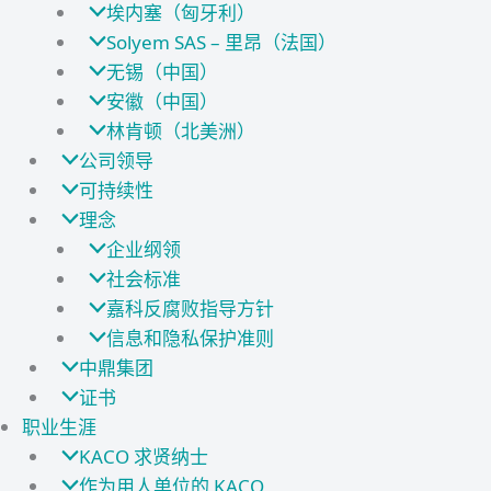
埃内塞（匈牙利）
Solyem SAS – 里昂（法国）
无锡（中国）
安徽（中国）
林肯顿（北美洲）
公司领导
可持续性
理念
企业纲领
社会标准
嘉科反腐败指导方针
信息和隐私保护准则
中鼎集团
证书
职业生涯
KACO 求贤纳士
作为用人单位的 KACO