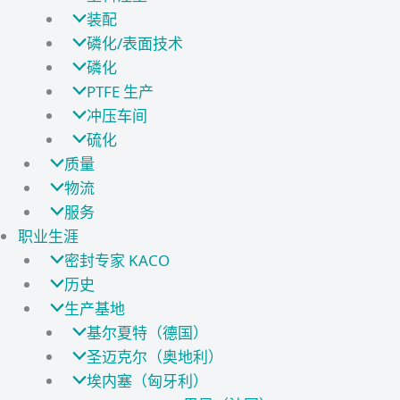
装配
磷化/表面技术
磷化
PTFE 生产
冲压车间
硫化
质量
物流
服务
职业生涯
密封专家 KACO
历史
生产基地
基尔夏特（德国）
圣迈克尔（奥地利）
埃内塞（匈牙利）