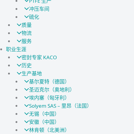
PTFE 生产
冲压车间
硫化
质量
物流
服务
职业生涯
密封专家 KACO
历史
生产基地
基尔夏特（德国）
圣迈克尔（奥地利）
埃内塞（匈牙利）
Solyem SAS – 里昂（法国）
无锡（中国）
安徽（中国）
林肯顿（北美洲）