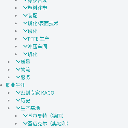
橡胶合成
塑料注塑
装配
磷化/表面技术
磷化
PTFE 生产
冲压车间
硫化
质量
物流
服务
职业生涯
密封专家 KACO
历史
生产基地
基尔夏特（德国）
圣迈克尔（奥地利）