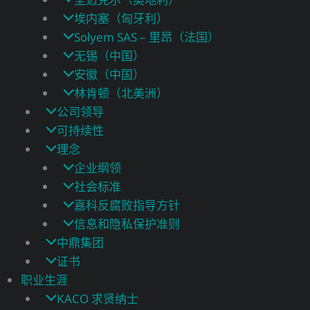
埃内塞（匈牙利）
Solyem SAS – 里昂（法国）
无锡（中国）
安徽（中国）
林肯顿（北美洲）
公司领导
可持续性
理念
企业纲领
社会标准
嘉科反腐败指导方针
信息和隐私保护准则
中鼎集团
证书
职业生涯
KACO 求贤纳士