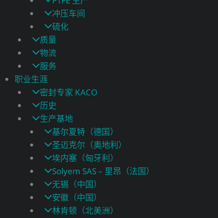
PTFE 生产
冲压车间
硫化
质量
物流
服务
职业生涯
密封专家 KACO
历史
生产基地
基尔夏特（德国）
圣迈克尔（奥地利）
埃内塞（匈牙利）
Solyem SAS – 里昂（法国）
无锡（中国）
安徽（中国）
林肯顿（北美洲）