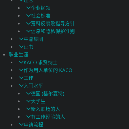
理念
企业纲领
社会标准
嘉科反腐败指导方针
信息和隐私保护准则
中鼎集团
证书
职业生涯
KACO 求贤纳士
作为用人单位的 KACO
工作
入门水平
德国 (基尔夏特)
大学生
新入职场的人
有工作经验的人
申请流程