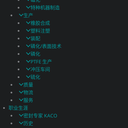
特种机器制造
生产
橡胶合成
塑料注塑
装配
磷化/表面技术
磷化
PTFE 生产
冲压车间
硫化
质量
物流
服务
职业生涯
密封专家 KACO
历史