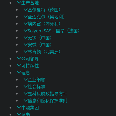
生产基地
基尔夏特（德国）
圣迈克尔（奥地利）
埃内塞（匈牙利）
Solyem SAS – 里昂（法国）
无锡（中国）
安徽（中国）
林肯顿（北美洲）
公司领导
可持续性
理念
企业纲领
社会标准
嘉科反腐败指导方针
信息和隐私保护准则
中鼎集团
证书