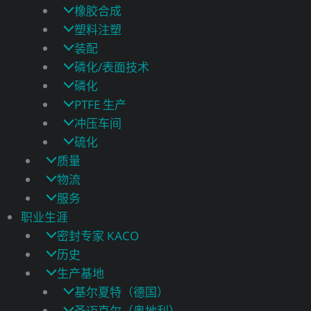
橡胶合成
塑料注塑
装配
磷化/表面技术
磷化
PTFE 生产
冲压车间
硫化
质量
物流
服务
职业生涯
密封专家 KACO
历史
生产基地
基尔夏特（德国）
圣迈克尔（奥地利）