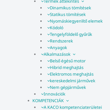
Termék áttekintés
Dinamikus tömítések
Statikus tömítések
Nyomáskiegyenlítő elemek
Kódoló
Tengelyföldelő gyűrűk
Rendszerek
Anyagok
Alkalmazások
Belső égésű motor
Hibrid meghajtás
Elektromos meghajtás
kereskedelmi járművek
Nem gépjárművek
Innovációk
KOMPETENCIÁK
A KACO kompetenciaterületei