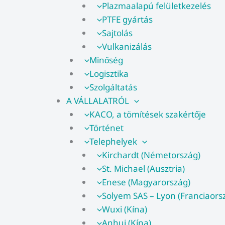
Plazmaalapú felületkezelés
PTFE gyártás
Sajtolás
Vulkanizálás
Minőség
Logisztika
Szolgáltatás
A VÁLLALATRÓL
KACO, a tömítések szakértője
Történet
Telephelyek
Kirchardt (Németország)
St. Michael (Ausztria)
Enese (Magyarország)
Solyem SAS – Lyon (Franciaors
Wuxi (Kína)
Anhui (Kína)