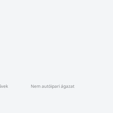
űvek
Nem autóipari ágazat