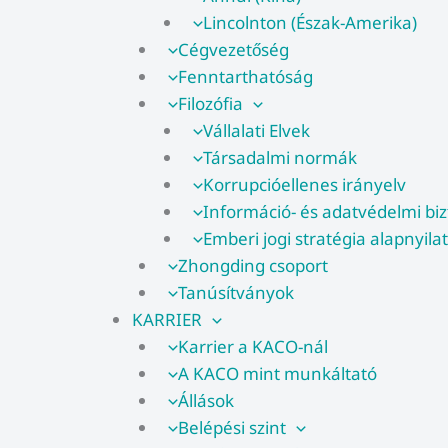
Lincolnton (Észak-Amerika)
Cégvezetőség
Fenntarthatóság
Filozófia
Vállalati Elvek
Társadalmi normák
Korrupcióellenes irányelv
Információ- és adatvédelmi biz
Emberi jogi stratégia alapnyila
Zhongding csoport
Tanúsítványok
KARRIER
Karrier a KACO-nál
A KACO mint munkáltató
Állások
Belépési szint