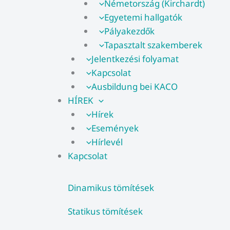
Németország (Kirchardt)
Egyetemi hallgatók
Pályakezdők
Tapasztalt szakemberek
Jelentkezési folyamat
Kapcsolat
Ausbildung bei KACO
HÍREK
Hírek
Események
Hírlevél
Kapcsolat
Dinamikus tömítések
Statikus tömítések