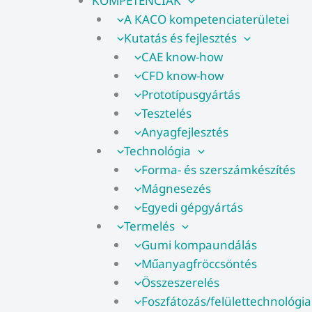
KOMPETENCIÁK
A KACO kompetenciaterületei
Kutatás és fejlesztés
CAE know-how
CFD know-how​
Prototípusgyártás
Tesztelés
Anyagfejlesztés
Technológia
Forma- és szerszámkészítés
Mágnesezés
Egyedi gépgyártás
Termelés
Gumi kompaundálás
Műanyagfröccsöntés
Összeszerelés
Foszfátozás/felülettechnológia