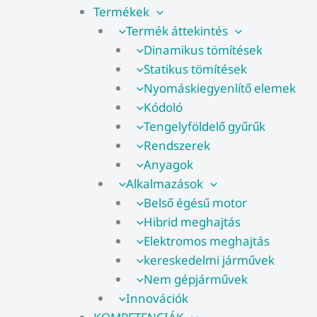
Termékek
Termék áttekintés
Dinamikus tömítések
Statikus tömítések
Nyomáskiegyenlítő elemek
Kódoló
Tengelyföldelő gyűrűk
Rendszerek
Anyagok
Alkalmazások
Belső égésű motor
Hibrid meghajtás
Elektromos meghajtás
kereskedelmi járművek
Nem gépjárművek
Innovációk