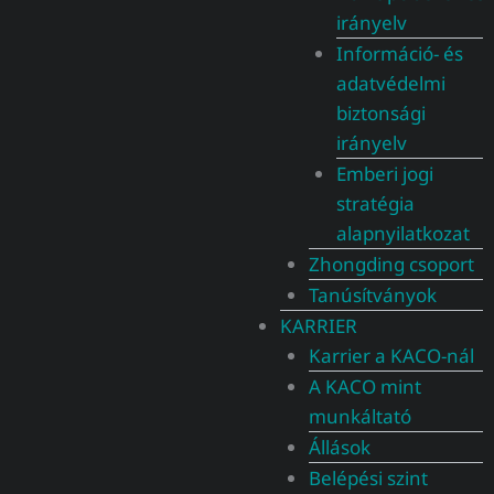
irányelv
Információ- és
adatvédelmi
biztonsági
irányelv
Emberi jogi
stratégia
alapnyilatkozat
Zhongding csoport
Tanúsítványok
KARRIER
Karrier a KACO-nál
A KACO mint
munkáltató
Állások
Belépési szint