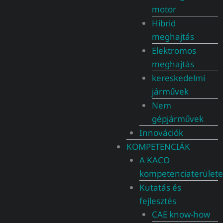
motor
Hibrid
meghajtás
Elektromos
meghajtás
kereskedelmi
járművek
Nem
gépjárművek
Innovációk
KOMPETENCIÁK
A KACO
kompetenciaterülete
Kutatás és
fejlesztés
CAE know-how