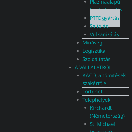
Plazmaalapú
felületkezelés
PTFE gyártás
Sajtolás
Vulkanizálás
Minőség
Logisztika
Szolgáltatás
A VÁLLALATRÓL
KACO, a tömítések
szakértője
Történet
Telephelyek
Kirchardt
(Németország)
St. Michael
(Ausztria)