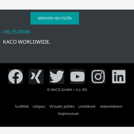
MINDEN HELYSZÍN
HELYSZÍNEK
KACO WORLDWIDE.
F
X
T
Y
I
L
a
i
w
o
n
i
© KACO GmbH + Co. KG
c
n
i
u
s
n
Szállítók
Utópiac
Virtuális jelölés
Letöltések
Adatvédelem
e
g
t
Impresszum
t
t
k