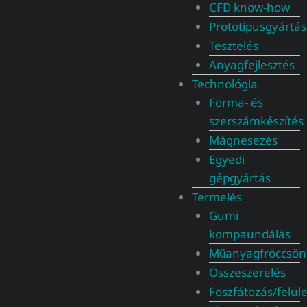
CFD know-how​
Prototípusgyártás
Tesztelés
Anyagfejlesztés
Technológia
Forma- és
szerszámkészítés
Mágnesezés
Egyedi
gépgyártás
Termelés
Gumi
kompaundálás
Műanyagfröccsön
Összeszerelés
Foszfátozás/felül