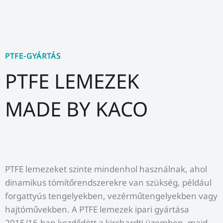
PTFE-GYÁRTÁS
PTFE LEMEZEK
MADE BY KACO
PTFE lemezeket szinte mindenhol használnak, ahol
dinamikus tömítőrendszerekre van szükség, például
forgattyús tengelyekben, vezérműtengelyekben vagy
hajtóművekben. A PTFE lemezek ipari gyártása
2015/16-ban kezdődött a kirchardti üzemben, majd