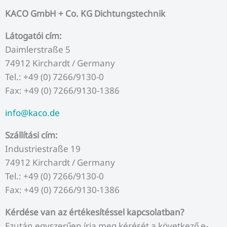
b
t
u
a
e
KACO GmbH + Co. KG Dichtungstechnik
o
e
b
g
d
Látogatói cím:
o
r
e
r
i
Daimlerstraße 5
74912 Kirchardt / Germany
k
a
n
Tel.: +49 (0) 7266/9130-0
Fax: +49 (0) 7266/9130-1386
m
info@kaco.de
Szállítási cím:
Industriestraße 19
74912 Kirchardt / Germany
Tel.: +49 (0) 7266/9130-0
Fax: +49 (0) 7266/9130-1386
Kérdése van az értékesítéssel kapcsolatban?
Ezután egyszerűen írja meg kérését a következő e-