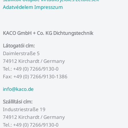
o
e
b
g
d
Adatvédelem
Impresszum
o
r
e
r
i
k
a
n
m
KACO GmbH + Co. KG Dichtungstechnik
Látogatói cím:
Daimlerstraße 5
74912 Kirchardt / Germany
Tel.: +49 (0) 7266/9130-0
Fax: +49 (0) 7266/9130-1386
info@kaco.de
Szállítási cím:
Industriestraße 19
74912 Kirchardt / Germany
Tel.: +49 (0) 7266/9130-0