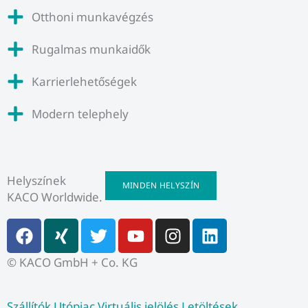
Otthoni munkavégzés
Rugalmas munkaidők
Karrierlehetőségek
Modern telephely
Helyszínek
MINDEN HELYSZÍN
KACO Worldwide.
F
X
T
Y
I
L
a
i
w
o
n
i
c
n
i
u
s
n
© KACO GmbH + Co. KG
e
g
t
t
t
k
b
t
u
a
e
Szállítók
Utópiac
Virtuális jelölés
Letöltések