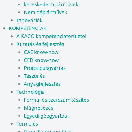
kereskedelmi járművek
Nem gépjárművek
Innovációk
KOMPETENCIÁK
A KACO kompetenciaterületei
Kutatás és fejlesztés
CAE know-how
CFD know-how​
Prototípusgyártás
Tesztelés
Anyagfejlesztés
Technológia
Forma- és szerszámkészítés
Mágnesezés
Egyedi gépgyártás
Termelés
Gumi kompaundálás