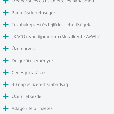
Megbecsülés és tiszteletteljes bánásmód
Parkolási lehetőségek
Továbbképzési és fejlődési lehetőségek
„KACO nyugdíjprogram (Metallrente AVWL)”
Üzemorvos
Dolgozói események
Céges juttatások
30 napos fizetett szabadság
Üzemi étkezde
Átlagon felüli fizetés