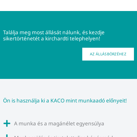
Találja meg most állását nálunk, és kezdje
sikertörténetét a kirchardti telephelyen!
AZ ÁLLÁSBÖRZÉHEZ
Ön is használja ki a KACO mint munkaadó előnyeit!
A munka és a magánélet egyensúlya