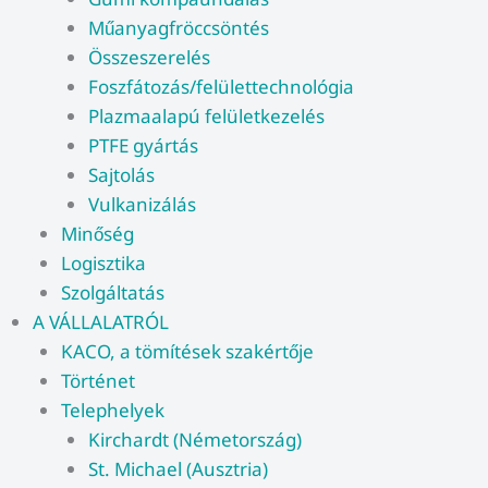
Műanyagfröccsöntés
Összeszerelés
Foszfátozás/felülettechnológia
Plazmaalapú felületkezelés
PTFE gyártás
Sajtolás
Vulkanizálás
Minőség
Logisztika
Szolgáltatás
A VÁLLALATRÓL
KACO, a tömítések szakértője
Történet
Telephelyek
Kirchardt (Németország)
St. Michael (Ausztria)