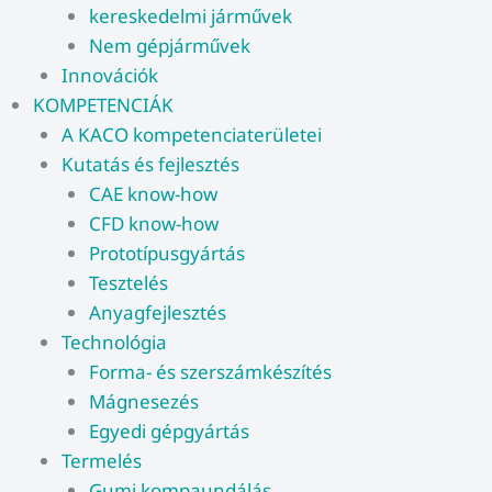
kereskedelmi járművek
Nem gépjárművek
Innovációk
KOMPETENCIÁK
A KACO kompetenciaterületei
Kutatás és fejlesztés
CAE know-how
CFD know-how​
Prototípusgyártás
Tesztelés
Anyagfejlesztés
Technológia
Forma- és szerszámkészítés
Mágnesezés
Egyedi gépgyártás
Termelés
Gumi kompaundálás