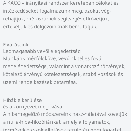
A KACO – irányítási rendszer keretében célokat és
intézkedéseket fogalmazunk meg, azokat vég-
rehajtjuk, mérőszámok segítségével követjük,
értékeljük és dolgozóinknak bemutatjuk.
Elvárásunk
Legmagasabb vevői elégedettség
Munkánk mérföldköve, vevőink teljes fokú
megelégedettsége, valamint a vonatkozó törvények,
kötelező érvényű kötelezettségek, szabályozások és
üzemi rendelkezések betartása.
Hibák elkerülése
és a környezet megóvása
A hibamegelőző módszereink hasz-nálatával követjük
a nulla-hiba-filozófiánkat, amely a folyamatok,
termékek és szolgáltatások területén nem fogad el