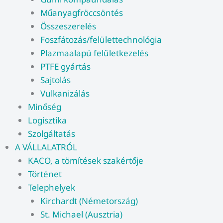
Műanyagfröccsöntés
Összeszerelés
Foszfátozás/felülettechnológia
Plazmaalapú felületkezelés
PTFE gyártás
Sajtolás
Vulkanizálás
Minőség
Logisztika
Szolgáltatás
A VÁLLALATRÓL
KACO, a tömítések szakértője
Történet
Telephelyek
Kirchardt (Németország)
St. Michael (Ausztria)