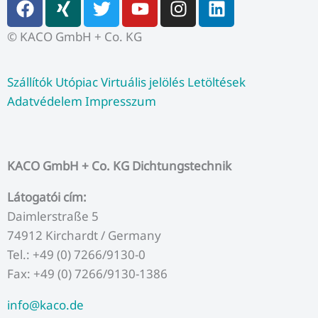
a
i
w
o
n
i
k
a
n
c
n
i
u
s
n
m
© KACO GmbH + Co. KG
e
g
t
t
t
k
b
t
u
a
e
Szállítók
Utópiac
Virtuális jelölés
Letöltések
o
e
b
g
d
Adatvédelem
Impresszum
o
r
e
r
i
k
a
n
m
KACO GmbH + Co. KG Dichtungstechnik
Látogatói cím:
Daimlerstraße 5
74912 Kirchardt / Germany
Tel.: +49 (0) 7266/9130-0
Fax: +49 (0) 7266/9130-1386
info@kaco.de