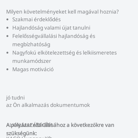
Milyen követelményeket kell magával hoznia?
Szakmai érdeklődés
Hajlandóság valami újat tanulni
Felelősségvállalási hajlandóság és
megbízhatóság
Nagyfokú elkötelezettség és lelkiismeretes
munkamódszer
Magas motiváció
jó tudni
az Ön alkalmazás dokumentumok
A pályázat elbírálásához a következőkre van
ALKALMAZÁSI CÍM
szükségünk: