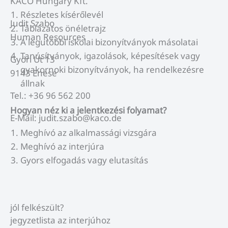
KACO Hungary Kft.
Részletes kísérőlevél
Judit Szabo
Táblázatos önéletrajz
Human Resources
A legutóbbi iskolai bizonyítványok másolatai
Tanúsítványok, igazolások, képesítések vagy
Györi Út 13
gyakornoki bizonyítványok, ha rendelkezésre
9143 Enese
állnak
Tel.: +36 96 562 200
Hogyan néz ki a jelentkezési folyamat?
E-Mail: judit.szabo@kaco.de
Meghívó az alkalmassági vizsgára
Meghívó az interjúra
Gyors elfogadás vagy elutasítás
jól felkészült?
jegyzetlista az interjúhoz