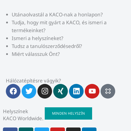
Utánaolvastál a KACO-nak a honlapon?
Tudja, hogy mit gyárt a KACO, és ismeri a
termékeinket?
Ismeri a helyszíneket?
Tudsz a tanulószerződésedről?
Miért válasszuk Önt?
Hálózatépítésre vágyik?
F
T
I
X
L
Y
a
w
n
i
i
o
c
i
s
n
n
u
e
t
t
g
k
t
Helyszínek
MINDEN HELYSZÍN
b
t
a
e
u
KACO Worldwide.
o
e
g
d
b
F
X
T
Y
I
L
o
r
r
i
e