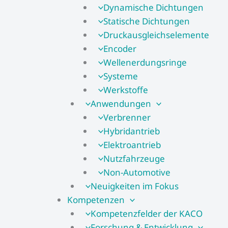
Dynamische Dichtungen
Statische Dichtungen
Druckausgleichselemente
Encoder
Wellenerdungsringe
Systeme
Werkstoffe
Anwendungen
Verbrenner
Hybridantrieb
Elektroantrieb
Nutzfahrzeuge
Non-Automotive
Neuigkeiten im Fokus
Kompetenzen
Kompetenzfelder der KACO
Forschung & Entwicklung