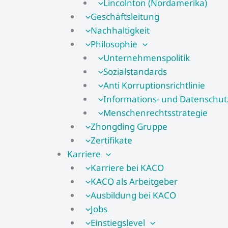
Lincolnton (Nordamerika)
Geschäftsleitung
Nachhaltigkeit
Philosophie
Unternehmenspolitik
Sozialstandards
Anti Korruptionsrichtlinie
Informations- und Datenschutzs
Menschenrechtsstrategie
Zhongding Gruppe
Zertifikate
Karriere
Karriere bei KACO
KACO als Arbeitgeber
Ausbildung bei KACO
Jobs
Einstiegslevel