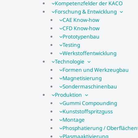
Kompetenzfelder der KACO
Forschung & Entwicklung
CAE Know-how
CFD Know-how​
Prototypenbau
Testing
Werkstoffentwicklung
Technologie
Formen und Werkzeugbau
Magnetisierung
Sondermaschinenbau
Produktion
Gummi Compounding
Kunststoffspritzguss
Montage
Phosphatierung / Oberflächen
Plasmaaktivierung