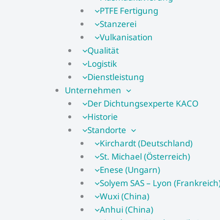
PTFE Fertigung
Stanzerei
Vulkanisation
Qualität
Logistik
Dienstleistung
Unternehmen
Der Dichtungsexperte KACO
Historie
Standorte
Kirchardt (Deutschland)
St. Michael (Österreich)
Enese (Ungarn)
Solyem SAS – Lyon (Frankreich
Wuxi (China)
Anhui (China)