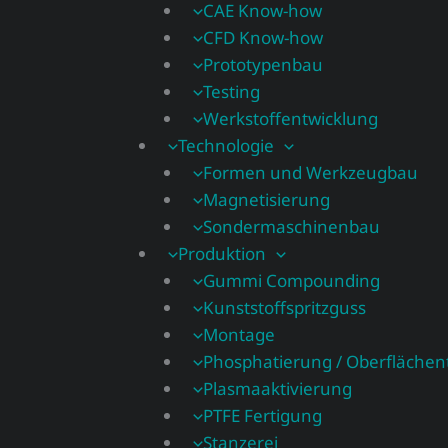
CAE Know-how
CFD Know-how​
Prototypenbau
Testing
Werkstoffentwicklung
Technologie
Formen und Werkzeugbau
Magnetisierung
Sondermaschinenbau
Produktion
Gummi Compounding
Kunststoffspritzguss
Montage
Phosphatierung / Oberflächen
Plasmaaktivierung
PTFE Fertigung
Stanzerei