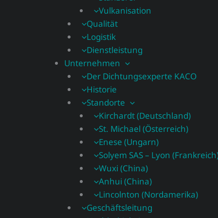
Vulkanisation
Qualität
Logistik
Dienstleistung
Unternehmen
Der Dichtungsexperte KACO
Historie
Standorte
Kirchardt (Deutschland)
St. Michael (Österreich)
Enese (Ungarn)
Solyem SAS – Lyon (Frankreich
Wuxi (China)
Anhui (China)
Lincolnton (Nordamerika)
Geschäftsleitung