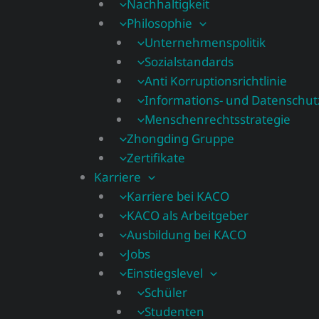
Nachhaltigkeit
Philosophie
Unternehmenspolitik
Sozialstandards
Anti Korruptionsrichtlinie
Informations- und Datenschutzs
Menschenrechtsstrategie
Zhongding Gruppe
Zertifikate
Karriere
Karriere bei KACO
KACO als Arbeitgeber
Ausbildung bei KACO
Jobs
Einstiegslevel
Schüler
Studenten