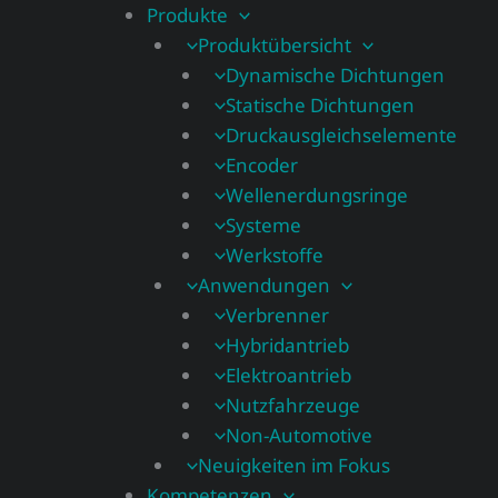
Produkte
Produktübersicht
Dynamische Dichtungen
Statische Dichtungen
Druckausgleichselemente
Encoder
Wellenerdungsringe
Systeme
Werkstoffe
Anwendungen
Verbrenner
Hybridantrieb
Elektroantrieb
Nutzfahrzeuge
Non-Automotive
Neuigkeiten im Fokus
Kompetenzen