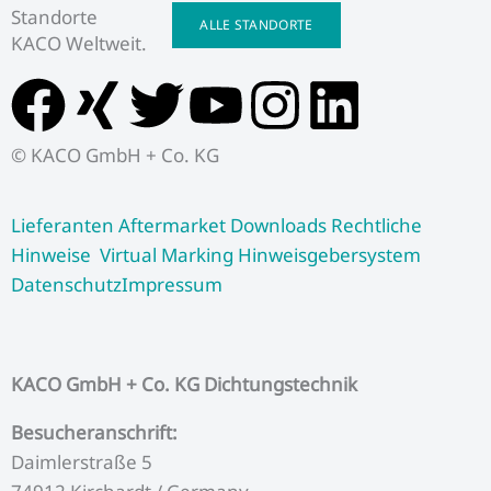
Standorte
ALLE STANDORTE
KACO Weltweit.
F
X
T
Y
I
L
a
i
w
o
n
i
© KACO GmbH + Co. KG
c
n
i
u
s
n
Lieferanten
Aftermarket
Downloads
Rechtliche
e
g
t
t
t
k
Hinweise
Virtual Marking
Hinweisgebersystem
Datenschutz
Impressum
b
t
u
a
e
o
e
b
g
d
KACO GmbH + Co. KG Dichtungstechnik
o
r
e
r
i
Besucheranschrift:
Daimlerstraße 5
k
a
n