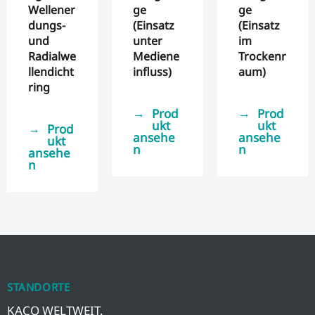
Wellener
ge
ge
dungs-
(Einsatz
(Einsatz
und
unter
im
Radialwe
Mediene
Trockenr
llendicht
influss)
aum)
ring
Prod
Prod
ukt
ukt
Prod
ansehe
ansehe
ukt
n
n
ansehe
n
STANDORTE
KACO WELTWEIT.