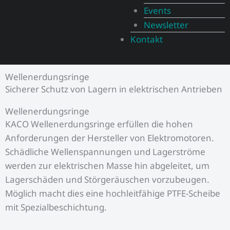
Events
Newsletter
Kontakt
Wellenerdungsringe
Sicherer Schutz von Lagern in elektrischen Antrieben
Wellenerdungsringe
KACO Wellenerdungsringe erfüllen die hohen
Anforderungen der Hersteller von Elektromotoren.
Schädliche Wellenspannungen und Lagerströme
werden zur elektrischen Masse hin abgeleitet, um
Lagerschäden und Störgeräuschen vorzubeugen.
Möglich macht dies eine hochleitfähige PTFE-Scheibe
mit Spezialbeschichtung.