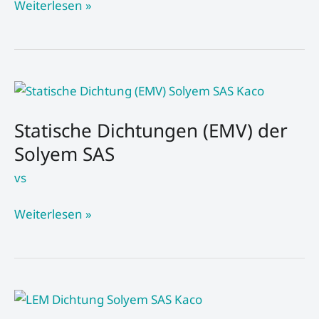
Weiterlesen »
Statische
Dichtungen
Statische Dichtungen (EMV) der
(EMV)
der
Solyem SAS
Solyem
vs
SAS
Weiterlesen »
LEM
Dichtungen