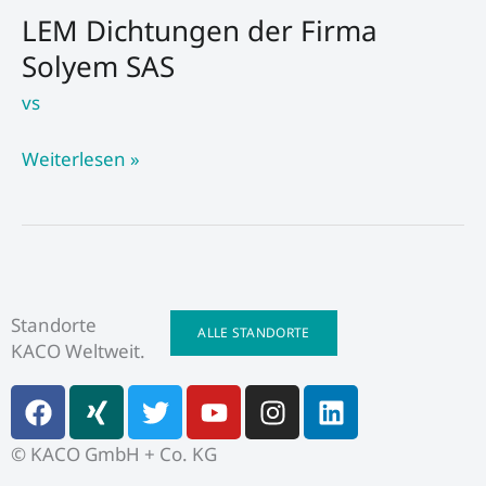
LEM Dichtungen der Firma
der
Firma
Solyem SAS
Solyem
vs
SAS
Weiterlesen »
Standorte
ALLE STANDORTE
KACO Weltweit.
F
X
T
Y
I
L
a
i
w
o
n
i
c
n
i
u
s
n
© KACO GmbH + Co. KG
e
g
t
t
t
k