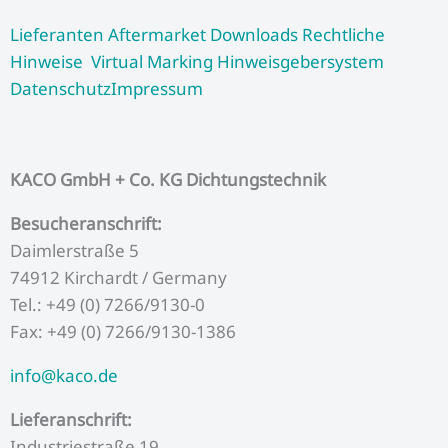
b
t
u
a
e
Lieferanten
Aftermarket
Downloads
Rechtliche
o
e
b
g
d
Hinweise
Virtual Marking
Hinweisgebersystem
o
r
e
r
i
k
a
n
Datenschutz
Impressum
m
KACO GmbH + Co. KG Dichtungstechnik
Besucheranschrift:
Daimlerstraße 5
74912 Kirchardt / Germany
Tel.: +49 (0) 7266/9130-0
Fax: +49 (0) 7266/9130-1386
info@kaco.de
Lieferanschrift:
Industriestraße 19