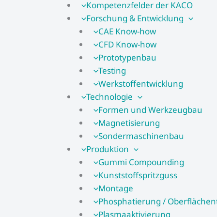
Kompetenzfelder der KACO
Forschung & Entwicklung
CAE Know-how
CFD Know-how​
Prototypenbau
Testing
Werkstoffentwicklung
Technologie
Formen und Werkzeugbau
Magnetisierung
Sondermaschinenbau
Produktion
Gummi Compounding
Kunststoffspritzguss
Montage
Phosphatierung / Oberflächen
Plasmaaktivierung