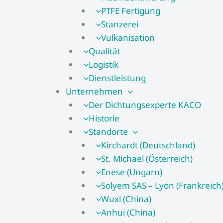
PTFE Fertigung
Stanzerei
Vulkanisation
Qualität
Logistik
Dienstleistung
Unternehmen
Der Dichtungsexperte KACO
Historie
Standorte
Kirchardt (Deutschland)
St. Michael (Österreich)
Enese (Ungarn)
Solyem SAS – Lyon (Frankreich
Wuxi (China)
Anhui (China)