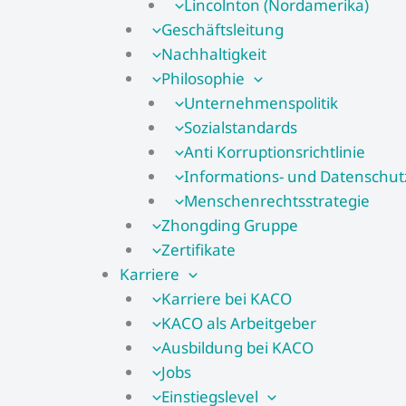
Lincolnton (Nordamerika)
Geschäftsleitung
Nachhaltigkeit
Philosophie
Unternehmenspolitik
Sozialstandards
Anti Korruptionsrichtlinie
Informations- und Datenschutzs
Menschenrechtsstrategie
Zhongding Gruppe
Zertifikate
Karriere
Karriere bei KACO
KACO als Arbeitgeber
Ausbildung bei KACO
Jobs
Einstiegslevel