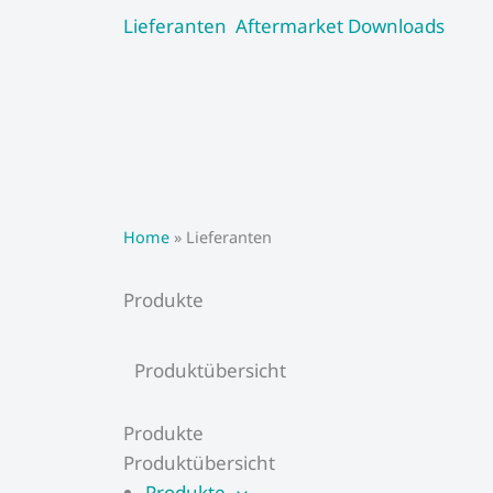
Zum
Lieferanten
Aftermarket
Downloads
Inhalt
springen
Home
»
Lieferanten
Produkte
Produktübersicht
Produkte
Produktübersicht
Produkte