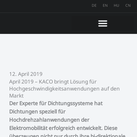
Zum
DE
EN
HU
CN
Inhalt
springen
12. April 2019
April 2019 – KACO bringt Lösung für
Hochgeschwindigkeitsanwendungen auf den
Markt
Der Experte für Dichtungssysteme hat
Dichtungen speziell für
Hochdrehzahlanwendungen der
Elektromobilität erfolgreich entwickelt. Diese
überzeugen nicht nur durch ihre bi-direktionale