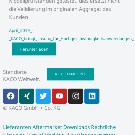
Modellprüfständen getestet, dies ersetzt nicht
die Validierung im originalen Aggregat des
Kunden.
April_2019_-
_KACO_bringt_Lösung_für_Hochgeschwindigkeitsanwendungen_
Herunterladen
Standorte
ALLE STANDORTE
KACO Weltweit.
F
X
T
Y
I
L
a
i
w
o
n
i
c
n
i
u
s
n
© KACO GmbH + Co. KG
e
g
t
t
t
k
b
t
u
a
e
Lieferanten
Aftermarket
Downloads
Rechtliche
o
e
b
g
d