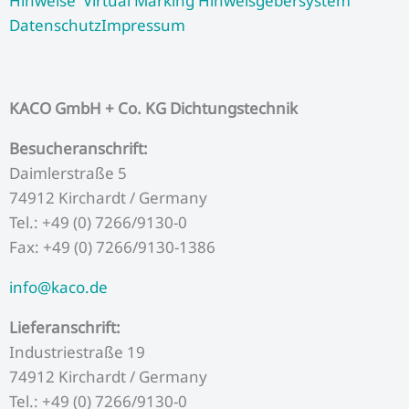
Hinweise
Virtual Marking
Hinweisgebersystem
o
r
e
r
i
k
a
n
Datenschutz
Impressum
m
KACO GmbH + Co. KG Dichtungstechnik
Besucheranschrift:
Daimlerstraße 5
74912 Kirchardt / Germany
Tel.: +49 (0) 7266/9130-0
Fax: +49 (0) 7266/9130-1386
info@kaco.de
Lieferanschrift:
Industriestraße 19
74912 Kirchardt / Germany
Tel.: +49 (0) 7266/9130-0