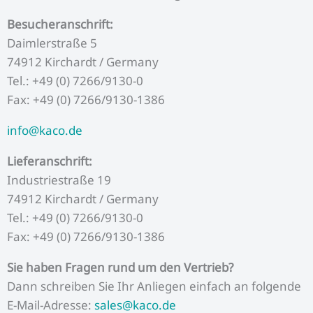
o
r
e
r
i
Besucheranschrift:
k
a
n
Daimlerstraße 5
74912 Kirchardt / Germany
m
Tel.: +49 (0) 7266/9130-0
Fax: +49 (0) 7266/9130-1386
info@kaco.de
Lieferanschrift:
Industriestraße 19
74912 Kirchardt / Germany
Tel.: +49 (0) 7266/9130-0
Fax: +49 (0) 7266/9130-1386
Sie haben Fragen rund um den Vertrieb?
Dann schreiben Sie Ihr Anliegen einfach an folgende
E-Mail-Adresse:
sales@kaco.de