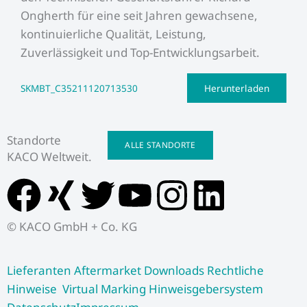
Ongherth für eine seit Jahren gewachsene,
kontinuierliche Qualität, Leistung,
Zuverlässigkeit und Top-Entwicklungsarbeit.
SKMBT_C35211120713530
Herunterladen
Standorte
ALLE STANDORTE
KACO Weltweit.
F
X
T
Y
I
L
a
i
w
o
n
i
© KACO GmbH + Co. KG
c
n
i
u
s
n
Lieferanten
Aftermarket
Downloads
Rechtliche
e
g
t
t
t
k
Hinweise
Virtual Marking
Hinweisgebersystem