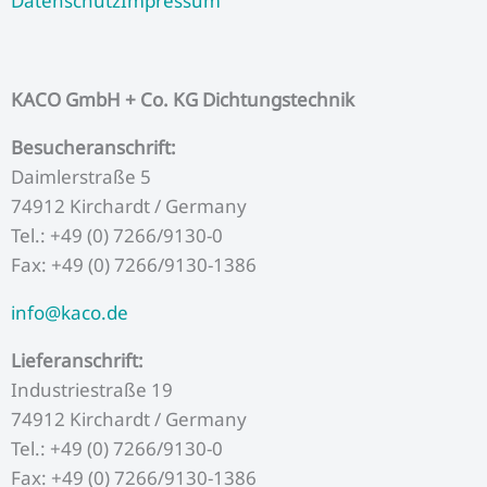
Datenschutz
Impressum
b
t
u
a
e
o
e
b
g
d
KACO GmbH + Co. KG Dichtungstechnik
o
r
e
r
i
Besucheranschrift:
Daimlerstraße 5
k
a
n
74912 Kirchardt / Germany
m
Tel.: +49 (0) 7266/9130-0
Fax: +49 (0) 7266/9130-1386
info@kaco.de
Lieferanschrift:
Industriestraße 19
74912 Kirchardt / Germany
Tel.: +49 (0) 7266/9130-0
Fax: +49 (0) 7266/9130-1386