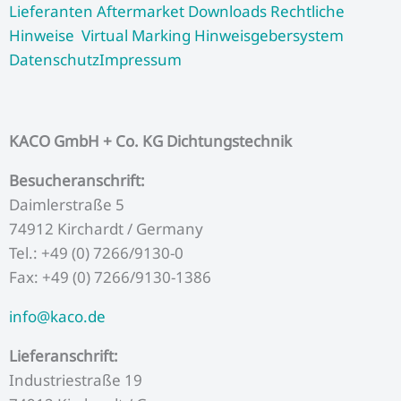
Lieferanten
Aftermarket
Downloads
Rechtliche
o
e
b
g
d
Hinweise
Virtual Marking
Hinweisgebersystem
o
r
e
r
i
k
a
n
Datenschutz
Impressum
m
KACO GmbH + Co. KG Dichtungstechnik
Besucheranschrift:
Daimlerstraße 5
74912 Kirchardt / Germany
Tel.: +49 (0) 7266/9130-0
Fax: +49 (0) 7266/9130-1386
info@kaco.de
Lieferanschrift:
Industriestraße 19