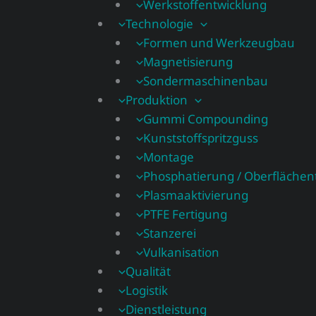
Werkstoffentwicklung
Technologie
Formen und Werkzeugbau
Magnetisierung
Sondermaschinenbau
Produktion
Gummi Compounding
Kunststoffspritzguss
Montage
Phosphatierung / Oberflächen
Plasmaaktivierung
PTFE Fertigung
Stanzerei
Vulkanisation
Qualität
Logistik
Dienstleistung