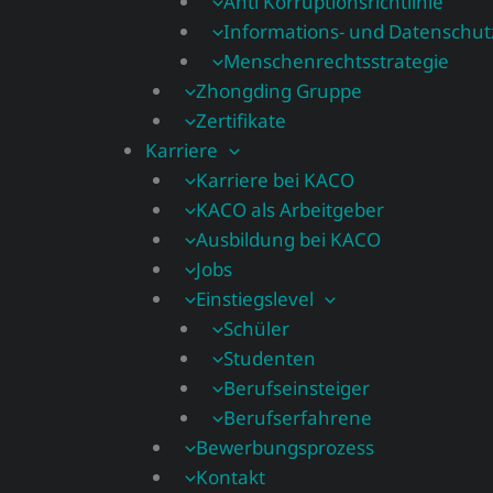
Anti Korruptionsrichtlinie
Informations- und Datenschutzs
Menschenrechtsstrategie
Zhongding Gruppe
Zertifikate
Karriere
Karriere bei KACO
KACO als Arbeitgeber
Ausbildung bei KACO
Jobs
Einstiegslevel
Schüler
Studenten
Berufseinsteiger
Berufserfahrene
Bewerbungsprozess
Kontakt