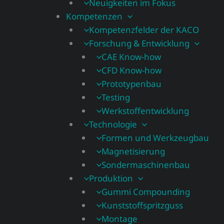
Neuigkeiten im Fokus
Kompetenzen
Kompetenzfelder der KACO
Forschung & Entwicklung
CAE Know-how
CFD Know-how​
Prototypenbau
Testing
Werkstoffentwicklung
Technologie
Formen und Werkzeugbau
Magnetisierung
Sondermaschinenbau
Produktion
Gummi Compounding
Kunststoffspritzguss
Montage